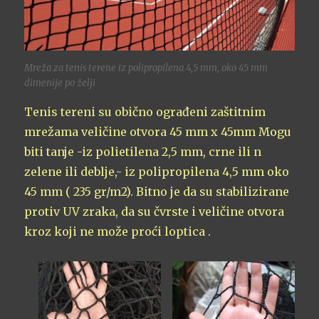
Mreža za tenis terene iz polipropilena 4,5 mm, oko 45 mm
dimenije po želji
Tenis tereni su obično ograđeni zaštitnim
mrežama veličine otvora 45 mm x 45mm Mogu
biti tanje -iz polietilena 2,5 mm, crne ili n
zelene ili deblje,- iz polipropilena 4,5 mm oko
45 mm ( 235 gr/m2). Bitno je da su stabilizirane
protiv UV zraka, da su čvrste i veličine otvora
kroz koji ne može proći loptica .