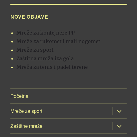
NOVE OBJAVE
Mreže za kontejnere PP
Mreže za rukomet i mali nogomet
Mreže za sport
Zaštitna mreža iza gola
Mreža za tenis i padel terene
Početna
proširi
Mreže za sport
podizborn
proširi
Zaštitne mreže
podizborn