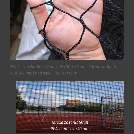
Mreža iz polietilena 2 mm, oko 50 x 50 mm, jeftina varijanta
zaštitne mreže za padel i tenis terene
Mreža za tenis teren
PP4,5 mm, oko 45 mm