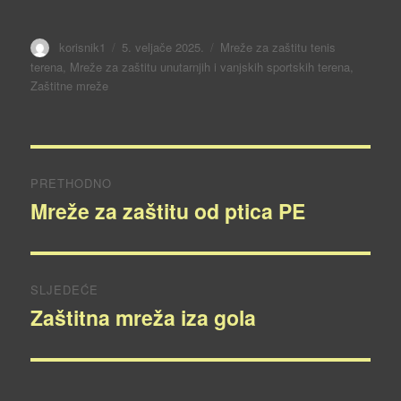
Autor
korisnik1
Objavljeno
5. veljače 2025.
Kategorije
Mreže za zaštitu tenis
dana
terena
,
Mreže za zaštitu unutarnjih i vanjskih sportskih terena
,
Zaštitne mreže
Navigacija
PRETHODNO
objava
Mreže za zaštitu od ptica PE
Prethodna
objava:
SLJEDEĆE
Zaštitna mreža iza gola
Sljedeća
objava: