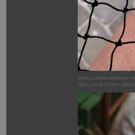
Mreža za zaštitu od ptica pe 1 m
cijena , već od 1,70 eur + pdv/m