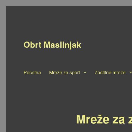
Obrt Maslinjak
Početna
Mreže za sport
Zaštitne mreže
Mreže za z