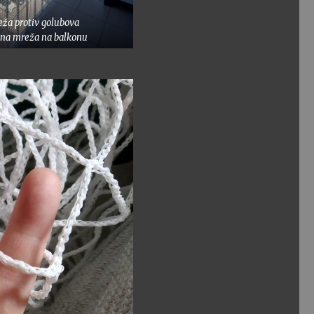
ža protiv golubova
tna mreža na balkonu