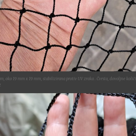
m, oko 19 mm x 19 mm, stabilizirana protiv UV zraka . Čvrsta, dovoljne količ
2