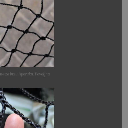
ine za brzu isporuku. Povoljna