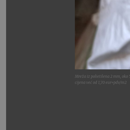
Mreža iz polietilena 2 mm, oko 
cijena već od 1,70 eur+pdv/m2