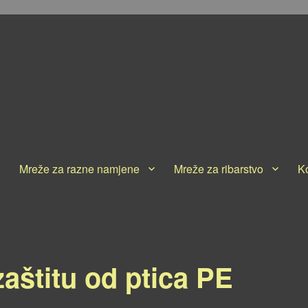
Mreže za razne namjene
Mreže za ribarstvo
K
aštitu od ptica PE