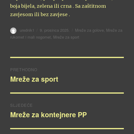
boja bijela, zelena ili crna . Sa zaštitnom
zavjesom ili bez zavjese .
Autor
urednik1
Objavljeno
9. prosinca 2025.
Kategorije
Mreže za golove
,
Mreže za
dana
rukomet i mali nogomet
,
Mreže za sport
Navigacija
PRETHODNO
objava
Mreže za sport
Prethodna
objava:
SLJEDEĆE
Mreže za kontejnere PP
Sljedeća
objava: