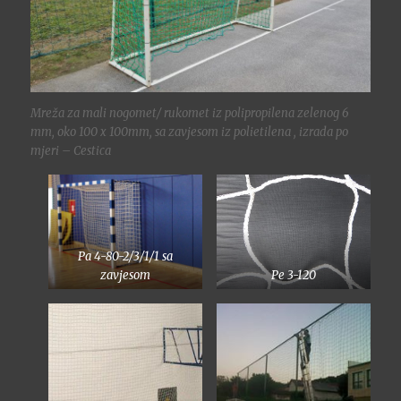
Mreža za mali nogomet/ rukomet iz polipropilena zelenog 6
mm, oko 100 x 100mm, sa zavjesom iz polietilena , izrada po
mjeri – Cestica
Pa 4-80-2/3/1/1 sa
zavjesom
Pe 3-120