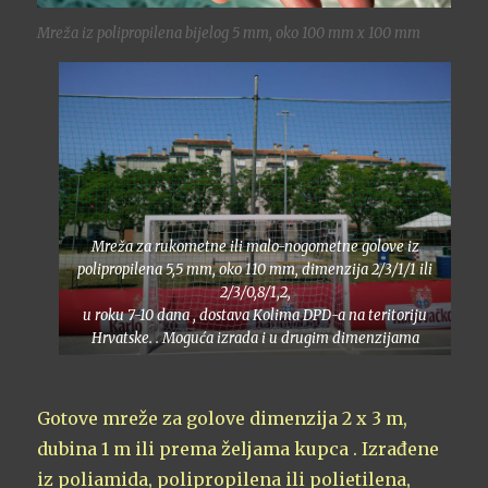
Mreža iz polipropilena bijelog 5 mm, oko 100 mm x 100 mm
Mreža za rukometne ili malo-nogometne golove iz
polipropilena 5,5 mm, oko 110 mm, dimenzija 2/3/1/1 ili
2/3/0,8/1,2,
u roku 7-10 dana , dostava Kolima DPD-a na teritoriju
Hrvatske. . Moguća izrada i u drugim dimenzijama
Gotove mreže za golove dimenzija 2 x 3 m,
dubina 1 m ili prema željama kupca . Izrađene
iz poliamida, polipropilena ili polietilena,