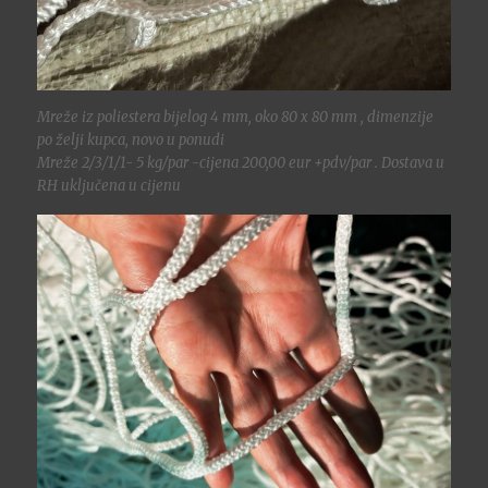
Mreže iz poliestera bijelog 4 mm, oko 80 x 80 mm , dimenzije
po želji kupca, novo u ponudi
Mreže 2/3/1/1- 5 kg/par -cijena 200,00 eur +pdv/par . Dostava u
RH uključena u cijenu