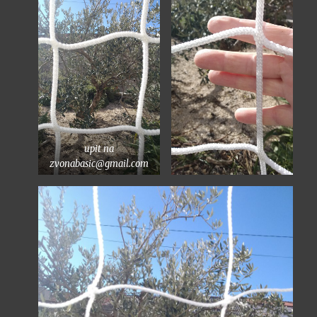
upit na
zvonabasic@gmail.com