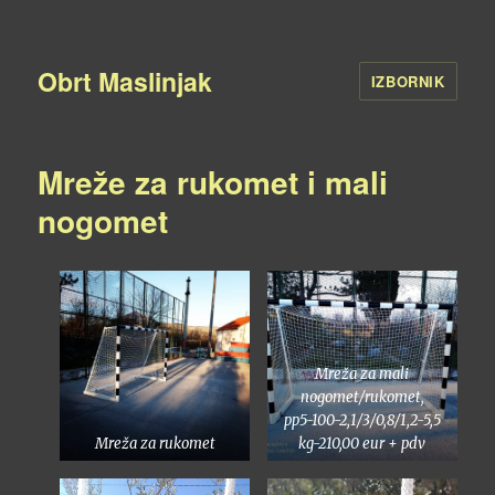
Obrt Maslinjak
IZBORNIK
Mreže za rukomet i mali
nogomet
Mreža za mali
nogomet/rukomet,
pp5-100-2,1/3/0,8/1,2-5,5
Mreža za rukomet
kg-210,00 eur + pdv