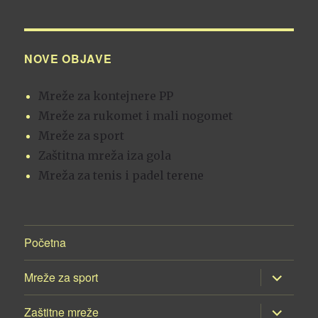
NOVE OBJAVE
Mreže za kontejnere PP
Mreže za rukomet i mali nogomet
Mreže za sport
Zaštitna mreža iza gola
Mreža za tenis i padel terene
Početna
proširi
Mreže za sport
podizborn
proširi
Zaštitne mreže