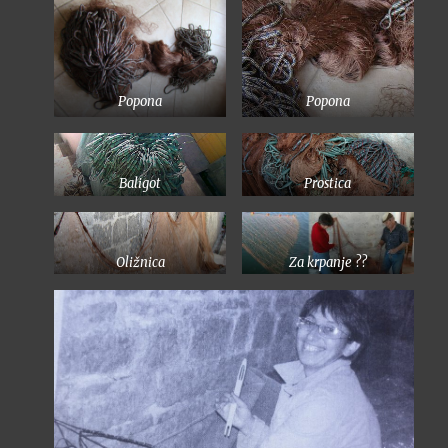
Popona
Popona
Baligot
Prostica
Oližnica
Za krpanje ??