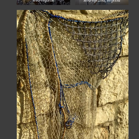
siva-nijanse
siva-nježna, svijetla