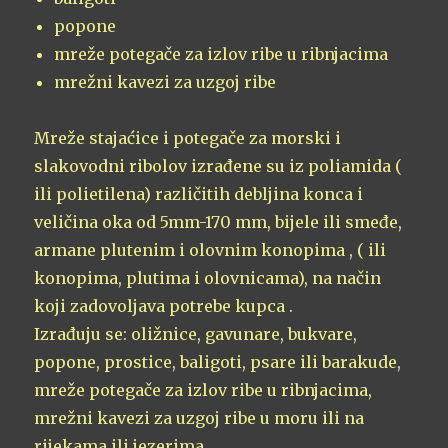
popone
mreže potegače za izlov ribe u ribnjacima
mrežni kavezi za uzgoj ribe
Mreže stajaćice i potegače za morski i
slakovodni ribolov izrađene su iz poliamida (
ili polietilena) različitih debljina konca i
veličina oka od 5mm-170 mm, bijele ili smeđe,
armane plutenim i olovnim konopima , ( ili
konopima, plutima i olovnicama), na način
koji zadovoljava potrebe kupca .
Izrađuju se: oližnice, gavunare, bukvare,
popone, prostice, baligoti, psare ili barakude,
mreže potegače za izlov ribe u ribnjacima,
mrežni kavezi za uzgoj ribe u moru ili na
rijekama ili jezerima.