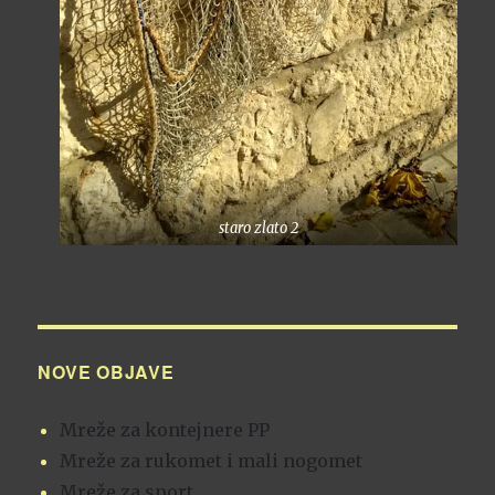
staro zlato 2
NOVE OBJAVE
Mreže za kontejnere PP
Mreže za rukomet i mali nogomet
Mreže za sport