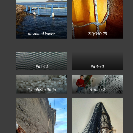
nasukani kavez
210/350-75
Pa 1-12
Pa 3-30
Psihološka linija
Arman 2