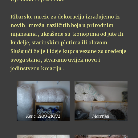
Ribarske mreže za dekoraciju izrađujemo iz
novih mreža različitih boja u prirodnim
nijansama , ukrašene su konopima od jute ili
kudelje, starinskim plutima ili olovom .
Slušajući želje i ideje kupca vezane za uređenje
svoga stana , stvaramo uvijek novu i
jedinstvenu kreaciju .
Konci 210/3-210/72
Materijal