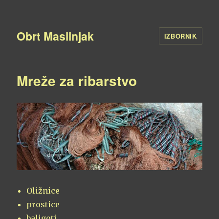
Obrt Maslinjak
IZBORNIK
Mreže za ribarstvo
Oližnice
prostice
baligoti