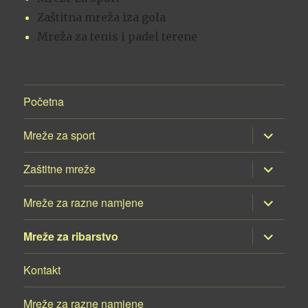
Zaštitna mreža iza gola
Mreža za tenis i padel terene
Početna
proširi
Mreže za sport
podizborn
proširi
Zaštitne mreže
podizborn
proširi
Mreže za razne namjene
podizborn
proširi
Mreže za ribarstvo
podizborn
Kontakt
Mreže za razne namjene