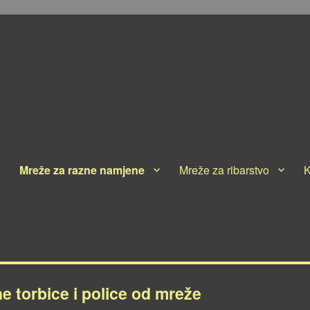
Mreže za razne namjene
Mreže za ribarstvo
K
e torbice i police od mreže