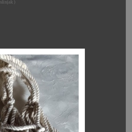
linjak )