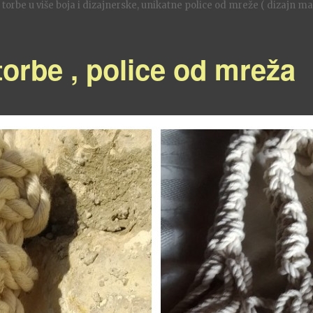
orbe u više boja i dizajnerske, unikatne police od mreže ( dizajn mas
torbe , police od mreža