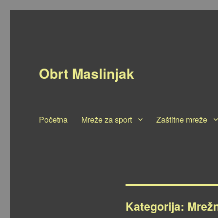
Obrt Maslinjak
Početna
Mreže za sport
Zaštitne mreže
Kategorija: Mrežn