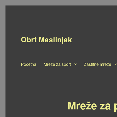
Obrt Maslinjak
Početna
Mreže za sport
Zaštitne mreže
Mreže za 