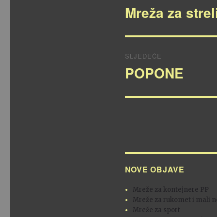
objava
Mreža za stre
Prethodna
objava:
SLJEDEĆE
POPONE
Sljedeća
objava:
NOVE OBJAVE
Mreže za kontejnere PP
Mreže za rukomet i mali 
Mreže za sport